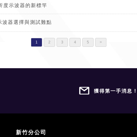
：高解析度示波器的新標竿
試中的示波器選擇與測試難點
1
2
3
4
5
>
獲得第一手消息 
新竹分公司