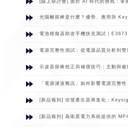
[線上研討會] 面對 AI 時代的挑戰：
光隔離探棒是什麼？優勢、應用與 Keys
電池模擬器助攻手機快充測試｜E3673
電源完整性測試：從電源品質分析到雙
示波器探棒校正與補償技巧：主動與被
「電源漣波雜訊」如何影響電源完整性？五個
[新品報到] 信號產生器再進化：Keysig
[新品報到] 為衛星電力系統提供的 MP