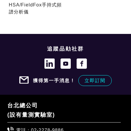
HSA/FieldFox手持式頻
譜分析儀
追蹤品勛社群
獲得第一手消息 !
立即訂閱
台北總公司
(設有量測實驗室)
電話：
02-2278-9886