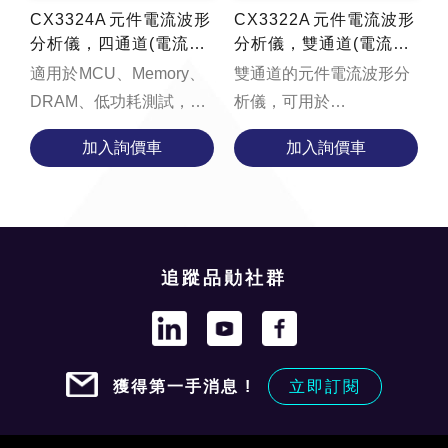
CX3324A 元件電流波形
CX3322A 元件電流波形
分析儀，四通道(電流的
分析儀，雙通道(電流的
示波器)
示波器)
適用於 MCU、Memory、
雙通道的元件電流波形分
DRAM、低功耗測試，專
析儀，可用於
門量電流的示波器
MCU/Memory/DRAM/低
加入詢價車
加入詢價車
function
功耗測試 function
loadYouTubeVideo() {
loadYouTubeVideo() {
const videoContaine...
const videoCo...
追蹤品勛社群
獲得第一手消息 !
立即訂閱