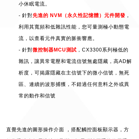
小休眠電流。
- 針對
先進的 NVM（永久性記憶體）元件開發
，
利用其寬頻和低雜訊性能，您可量測極小動態電
流，以查看元件真實的脈衝響應。
- 針對
微控制器MCU測試
，CX3300系列極低的
雜訊，讓異常電壓和電流信號無處隱藏，高AD解
析度，可揭露隱藏在主信號下的微小信號，無死
區、連續的波形捕獲，不錯過任何意料之外或異
常的動作和信號
直覺先進的圖形操作介面 ，搭配觸控面板顯示器，方