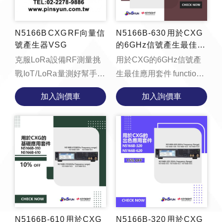
N5166B CXG RF向量信
N5166B-630 用於CXG
號產生器VSG
的6GHz信號產生最佳應
用套件
克服LoRa設備RF測量挑
用於CXG的6GHz信號產
戰 IoT / LoRa 量測好幫手!
生最佳應用套件 function
【技術資料】手把手教您
loadYouTubeVideo() {
加入詢價車
加入詢價車
用X-系列信號源產生IoT向
const videoContainer =
量信號​​​ ...
document.getElementById('v...
N5166B-610 用於CXG
N5166B-320 用於CXG