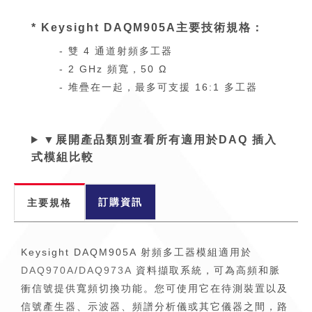
* Keysight DAQM905A主要技術規格：
- 雙 4 通道射頻多工器
- 2 GHz 頻寬，50 Ω
- 堆疊在一起，最多可支援 16:1 多工器
▼展開產品類別查看所有適用於DAQ 插入
式模組比較
訂購資訊
主要規格
Keysight DAQM905A 射頻多工器模組適用於
DAQ970A
/
DAQ973A
資料擷取系統，可為高頻和脈
衝信號提供寬頻切換功能。您可使用它在待測裝置以及
信號產生器、示波器、頻譜分析儀或其它儀器之間，路