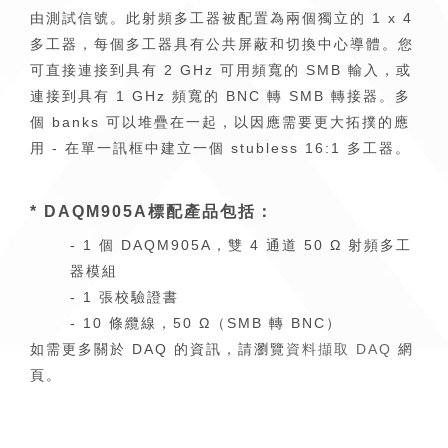
由測試信號。此射頻多工器被配置為兩個獨立的 1 x 4
多工器，每個多工器具有公共屏蔽和切換中心導體。您
可直接連接到具有 2 GHz 可用頻寬的 SMB 輸入，或
連接到具有 1 GHz 頻寬的 BNC 轉 SMB 轉接器。多
個 banks 可以堆疊在一起，以因應需要更大拓撲的應
用 - 在單一訊框中建立一個 stubless 16:1 多工器。
* DAQM905A標配產品包括：
- 1 個 DAQM905A，雙 4 通道 50 Ω 射頻多工
器模組
- 1 張校驗證書
- 10 條纜線，50 Ω（SMB 轉 BNC）
如需更多關於 DAQ 的資訊，請瀏覽
資料擷取 DAQ
網
頁。