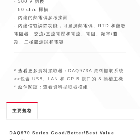
- 300 V 切換
- 80 ch/s 掃描
- 內建的熱電偶參考接面
- 內建信號調節功能，可量測熱電偶、RTD 和熱敏
電阻器、交流/直流電壓和電流、電阻、頻率/週
期、二極體測試和電容
* 查看更多資料擷取器：
DAQ973A 資料擷取系統
>>包含 USB、LAN 和 GPIB 接口的 3 插槽主機
* 延伸閱讀：
查看資料擷取器模組
主要規格
DAQ970 Series Good/Better/Best Value