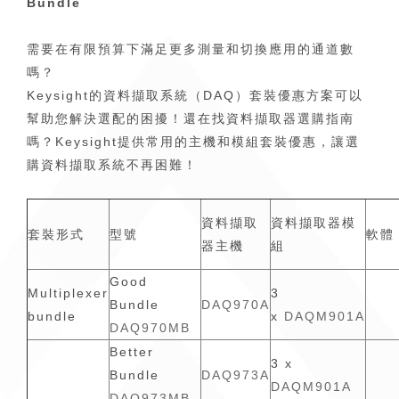
Bundle
需要在有限預算下滿足更多測量和切換應用的通道數
嗎？
Keysight的資料擷取系統（DAQ）套裝優惠方案可以
幫助您解決選配的困擾！還在找資料擷取器選購指南
嗎？Keysight提供常用的主機和模組套裝優惠，讓選
購資料擷取系統不再困難！
資料擷取
資料擷取器模
套裝形式
型號
軟體
器主機
組
Good
Multiplexer
3
Bundle
DAQ970A
bundle
x
DAQM901A
DAQ970MB
Better
3 x
Bundle
DAQ973A
DAQM901A
DAQ973MB