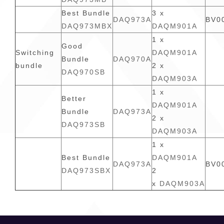
Best Bundle
3 x
DAQ973A
BV0
DAQ973MBX
DAQM901A
1 x
Good
Switching
DAQM901A
Bundle
DAQ970A
bundle
2 x
DAQ970SB
DAQM903A
1 x
Better
DAQM901A
Bundle
DAQ973A
2 x
DAQ973SB
DAQM903A
1 x
Best Bundle
DAQM901A
DAQ973A
BV0
DAQ973SBX
2
x
DAQM903A