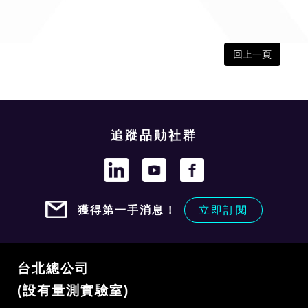
回上一頁
追蹤品勛社群
獲得第一手消息 !
立即訂閱
台北總公司
(設有量測實驗室)