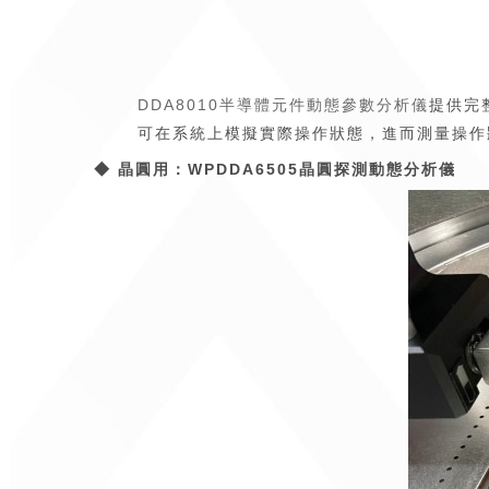
DDA8010半導體元件動態參數分析儀
提供完
可在系統上模擬實際操作狀態，進而測量操作
◆
晶圓用：WPDDA6505晶圓探測動態分析儀