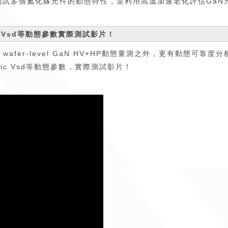
時測試多個氮化鎵元件的動態特性，並利用高溫加速老化評估Ga
amic Vsd等動態參數實際測試影片！
fer-level GaN HV+HP動態量測之外，更有動態可
ynamic Vsd等動態參數，實際測試影片！