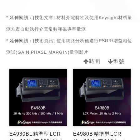
* 延伸閱讀：
[技術文章] 材料介電特性及使用Keysight材料量
測方案自動執行介電常數和磁導率量測
* 延伸閱讀：
[技術資訊] 使用網路分析儀進行PSRR/增益相位
測試(GAIN PHASE MARGIN)量測影片
時間
型號
E4980BL 精準型 LCR
E4980B 精準型 LCR