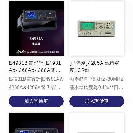
ms（模式 2）、3.7
的阻抗範圍內，提供業...
ms（模式...
E4981B 電容計 [E4981
[已停產] 4285A 高精密
A&4268A&4288A替代
度LCR錶
品]
E4981B 電容計 [E4981A &
頻率範圍: 75 KHz~30 MHz
4268A & 4288A 替代品]
基本準確度為 0.1% ** 目前
function
已停產，可使用 E4980A /
加入詢價車
加入詢價車
loadYouTubeVideo() {
E4980B 替代 **
const videoContainer =
document....