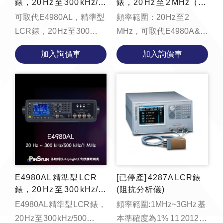
錶，20 Hz 至 300 kHz/5
錶，20 Hz 至 2 MHz（可
00 kHz/1 MHz
取代 E4980A & 4284A &
可取代 E4980AL，精準型
頻率範圍：20 Hz 至 2
4279A）
LCR 錶，20 Hz 至 300
MHz，可取代 E4980A &
kHz/500 kHz/1 MHz * [教學
4284A & 4279A
加入詢價車
加入詢價車
影片] 手把手教您如何執行
LCR meter校正...
E4980AL 精準型 LCR
[已停產] 4287A LCR錶
錶，20 Hz 至 300 kHz/5
(阻抗分析儀)
00 kHz/1 MHz
E4980AL 精準型 LCR 錶，
頻率範圍: 1MHz~3GHz 基
20 Hz 至 300 kHz/500
本準確度為 1% 11 2012 已