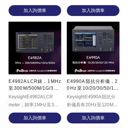
kHz/1 MHz * [教學影片] 手
於2012/12/1停售!! 替代機
加入詢價車
加入詢價車
把手教您如何執行LCR
種E4982A
meter校正、量測設...
E4982A LCR錶，1 MHz
E4990A 阻抗分析儀，2
至 300 M/500M/1G/3 G
0 Hz 至 10/20/30/50/12
Hz
0 MHz
Keysight E4982A LCR
Keysight E4990A 阻抗分
meter，頻率 1 MHz 至 3
析儀具有 20 Hz 至 120 MHz
GHz 100 kHz 步進 高速量
的頻率範圍、內建 40 V 的
加入詢價車
加入詢價車
測 0.9 ms （模式 1）、 2.1
直流偏壓源，並且在寬廣