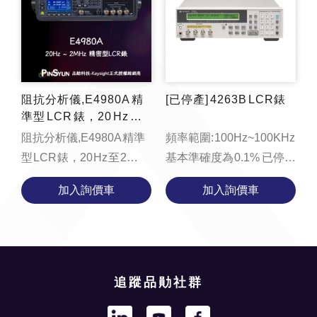
阻抗分析儀,E4980A 精
[已停產] 4263B LCR錶
準型 LCR 錶，20 Hz 至 2
MHz(可取代4284A&42
阻抗分析儀,E4980A 精準
頻率範圍: 100Hz~100KHz
79A)
型 LCR 錶，20 Hz 至 2
基本準確度為 0.1% 已停產
MHz(可取代
| 目前可支援 (無替代機
加入詢價車
加入詢價車
4284A&4279A)
種，E4980AL可部份替代)
支援...
追蹤品勛社群