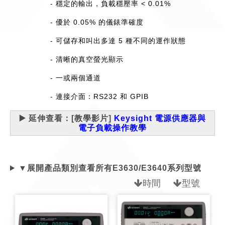
- 穩定的輸出，負載穩壓率 < 0.01%
- 優於 0.05% 的儀錶準確度
- 可儲存和叫出多達 5 種不同的運作狀態
- 清晰的真空螢光顯示
- 一或兩個通道
- 連接介面：RS232 和 GPIB
▶️ 延伸查看：[教學影片]
Keysight 電源供應器與
電子負載操作教學
▼展開產品類別查看所有E3630/E3640系列型號
時間
型號