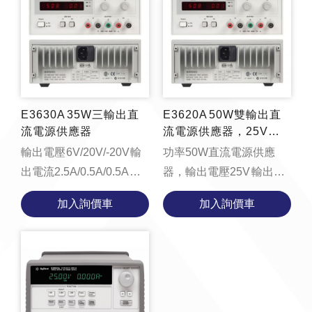
E3630A 35W三輸出直
E3620A 50W雙輸出直
流電源供應器
流電源供應器，25V，1
A
輸出電壓 6V/20V/-20V 輸
功率50W直流電源供應
出電流2.5A/0.5A/0.5A 功
器，輸出電壓25V 輸出電
率35W function
流1A function
加入詢價車
加入詢價車
loadYouTubeVideo() {
loadYouTubeVideo() {
const videoContainer =
const videoConta...
document....