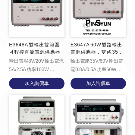
E3648A 雙輸出雙範圍
E3647A 60W 雙路輸出
可程控直流電源供應器
電源供應器，雙路 35
V，0.8A 或 60V，0.5A
輸出電壓8V/20V 輸出電流
輸出電壓35V/60V 輸出電
5A/2.5A 功率100W
流0.8A/0.5A 功率60W
function
function
加入詢價車
加入詢價車
loadYouTubeVideo() {
loadYouTubeVideo() {
const videoContainer =
const videoContainer =
document.getElementBy...
document.getElement...