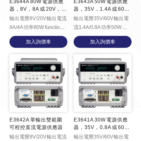
E3644A 80W 電源供應
E3643A 50W 電源供應
器，8V，8A 或 20V，4
器，35V，1.4A 或 60
A
V，0.8A
輸出電壓8V/20V 輸出電流
輸出電壓35V/60V 輸出電
8A/4A 功率80W function
流1.4A/0.8A 功率50W
loadYouTubeVideo() {
function
加入詢價車
加入詢價車
const videoContainer =
loadYouTubeVideo() {
document.getElementById(...
const videoContainer =
document.getElement...
E3642A 單輸出雙範圍
E3641A 30W 電源供應
可程控直流電源供應器
器，35V，0.8A 或 60
V，0.5A
輸出電壓8V/20V 輸出電流
輸出電壓35V/60V 輸出電