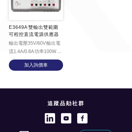
E3649A 雙輸出雙範圍
可程控直流電源供應器
輸出電壓35V/60V 輸出電
流1.4A/0.8A 功率100W
function
加入詢價車
loadYouTubeVideo() {
const videoContainer =
document.getElemen...
追蹤品勛社群