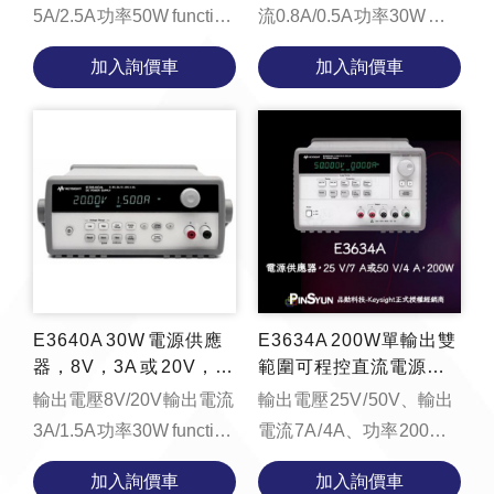
5A/2.5A 功率50W function
流0.8A/0.5A 功率30W
loadYouTubeVideo() {
function
加入詢價車
加入詢價車
const videoContainer =
loadYouTubeVideo() {
document.getElementByI...
const videoContainer =
document.getElement...
E3640A 30W 電源供應
E3634A 200W單輸出雙
器，8V，3A 或 20V，1.
範圍可程控直流電源供
5A
應器25V/7A or 50V/4A
輸出電壓8V/20V 輸出電流
輸出電壓 25V / 50V、輸出
3A/1.5A 功率30W function
電流 7A / 4A、功率 200W
loadYouTubeVideo() {
的直流電源供應器。
加入詢價車
加入詢價車
const videoContainer =