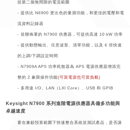
括第二個無間隙的電流範圍
- 提供比 N6900 更出色的量測功能，和更佳的電壓和電
流資料記錄器
- 並聯佈署的 N7900 供應器，可提供高達 10 kW 功率
- 提供動態輸出、任意波形、清單功能，以及 6 倍快速
的上調/下調設定時間
- N7909A APS 功率耗散器為 APS 電源供應器增添完
整的 2 象限操作功能
(可當電源也可當負載)
- 多用途 I/O、LAN（LXI Core）、USB 和 GPIB
Keysight N7900 系列進階電源供應器具備多功能與
卓越速度
要在兼顧預算範圍下快速整合系統並測試產品，是否讓