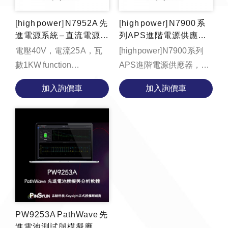
[high power] N7952A 先
[high power] N7900 系
進電源系統 – 直流電源供
列APS進階電源供應器
應器，40 V，25 A，100
(電源供應器+電子負載)
電壓40V，電流25 A，瓦
[high power] N7900 系列
0 W
數1KW function
APS進階電源供應器，搭
loadYouTubeVideo() {
配耗散器可達到電源供應
加入詢價車
加入詢價車
const videoContainer =
器+電子負載兩個功能！
document.getElementById('video-
function l...
contain...
PW9253A PathWave 先
進電池測試與模擬應用