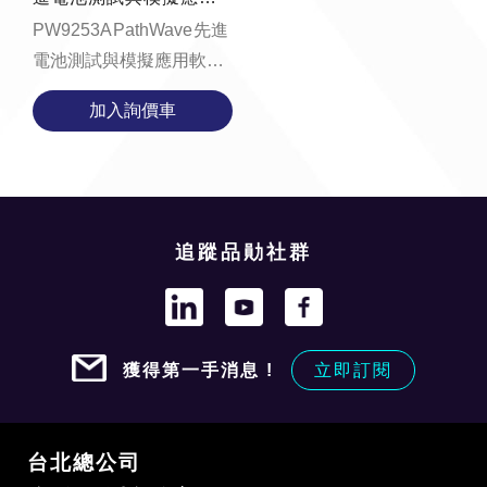
軟體
PW9253A PathWave 先進
電池測試與模擬應用軟體
提供了一個測試環境，讓
加入詢價車
您輕鬆進行電池測試、生
成電池模型並執行...
追蹤品勛社群
獲得第一手消息 !
立即訂閱
台北總公司