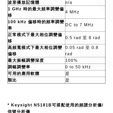
波形播放記憶體
n/a
1 GHz 時的最大頻率調變偏
4 MHz
移
100 kHz 偏移時的頻率調變
DC to 7 MHz
率
正常模式下最大相位調變偏
0.5 rad 至 8 rad
移
高頻寬模式下最大相位調變
0.05 rad 至 0.8
偏移
rad
最大振幅調變深度
100%
調幅調變率
0 to 50 kHz
可用的應用軟體
是
類比
是
* Keysight N5181B可搭配使用的頻譜分析儀/
信號分析儀