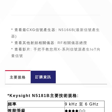
* 查看最CXG信號產生器:
N5166B(最新信號產生
器)
* 查看其他射頻相關儀器:
RF相關儀器總攬
* 查看影片:
手把手教您用X-系列信號源產生IoT向
量信號​​
訂購資訊
主要規格
*Keysight N5181B主要技術規格:
頻率
9 kHz 至 6 GHz
效能等級
◆◆◆◆◇◇