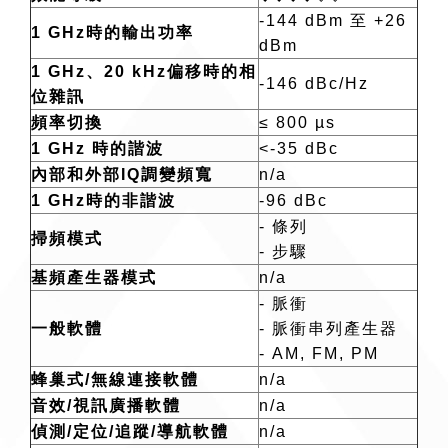
-144 dBm 至 +26
1 GHz時的輸出功率
dBm
1 GHz、20 kHz偏移時的相
-146 dBc/Hz
位雜訊
頻率切換
≤ 800 µs
1 GHz 時的諧波
<-35 dBc
內部和外部IQ調變頻寬
n/a
1 GHz時的非諧波
-96 dBc
- 條列
掃頻模式
- 步驟
基頻產生器模式
n/a
- 脈衝
一般軟體
- 脈衝串列產生器
- AM, FM, PM
蜂巢式/無線連接軟體
n/a
音效/視訊廣播軟體
n/a
偵測/定位/追蹤/導航軟體
n/a