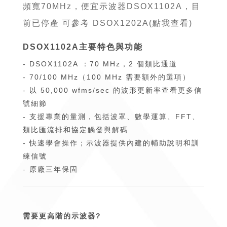
頻寬70MHz，便宜示波器DSOX1102A，目
前已停產 可參考
DSOX1202A(點我查看)
DSOX1102A主要特色與功能
- DSOX1102A ：70 MHz，2 個類比通道
- 70/100 MHz（100 MHz 需要額外的選項）
- 以 50,000 wfms/sec 的波形更新率查看更多信
號細節
- 支援專業的量測，包括波罩、數學運算、FFT、
類比匯流排和協定觸發與解碼
- 快速學會操作；示波器提供內建的輔助說明和訓
練信號
- 原廠三年保固
需要更高階的示波器?