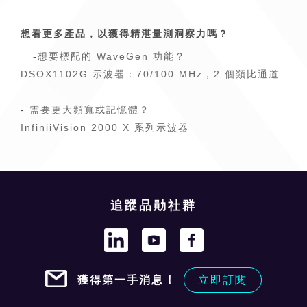
想看更多產品，以獲得精湛量測洞察力嗎？
-
想要標配的 WaveGen 功能？
DSOX1102G 示波器：70/100 MHz，2 個類比通道
-
需要更大頻寬或記憶體？
InfiniiVision 2000 X 系列示波器
追蹤品勛社群
獲得第一手消息 !
立即訂閱