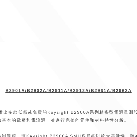
B2901A/B2902A/B2911A/B2912A/B2961A/B2962A
日前宣布推出多款低價或免費的Keysight B2900A系列精密型電
供基本的電壓和電流源，並進行完整的元件和材料特性分析。
，讓Keysight B2900A SMU客戶能以較大靈活性，