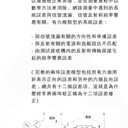
以通過校正來表徵，並在測量過程中以
數學方法來消除。網路測量中遇到的系
統誤差與信號洩漏、信號反射和頻率響
應有關。有六種類型的系統誤差：
- 與信號洩漏有關的方向性和串擾誤差
- 與反射有關的電源和負載阻抗不匹配
- 由測試接收機內的反射和傳輸跟蹤引
起的頻率響應誤差
( 完整的兩埠誤差模型包括所有六個用
於表示正向的誤差和另外的六個反向誤
差，總共有十二個誤差項。這就是為什
麼經常將兩埠校正稱為十二項誤差修
正)