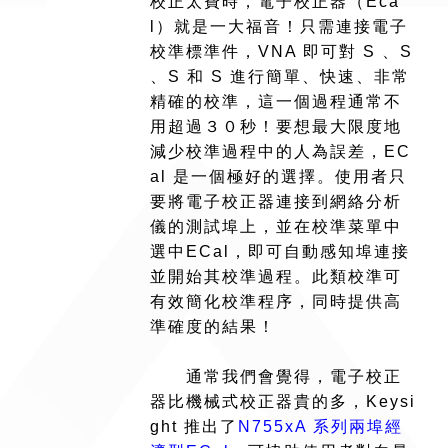
校正太費時，電子校正器（Eca
l）就是一大福音！只需連接電子
校準標準件，VNA 即可對 S 、S
、S 和 S 進行簡單、快速、非常
精確的校準，這一個過程通常不
用超過３０秒！要想最大限度地
減少校準過程中的人為誤差，EC
al 是一個極好的選擇。使用者只
要將電子校正器連接到網絡分析
儀的測試埠上，並在校準菜單中
選中ECal，即可自動感知埠連接
並開始其校準過程。此類校準可
有效簡化校準程序，同時提供高
準確度的結果！
通常我們會覺得，電子校正
器比機械式校正器貴的多，Keysi
ght 推出了
N755xA 系列兩埠經