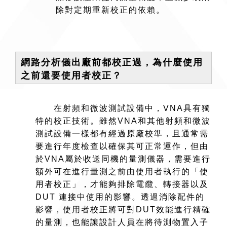
除對定期重新校正的依賴。
網路分析儀出廠前都校正過，為什麼使用
之前還要使用者校正？
在射頻和微波測試設備中，VNA具有獨
特的校正技術。雖然VNA和其他射頻和微波
測試設備一樣都有經過原廠校準，且通常需
要進行年度檢查以確保其可正常運作，但由
於VNA屬於收送同機的量測儀器，需要進行
額外可在進行量測之前由使用者執行的「使
用者校正」，才能夠排除電纜、轉接器以及
DUT 連接中使用的影響。透過消除配件的
影響，使用者校正將可對DUT效能進行精確
的量測，也能讓設計人員在將待測物置入子