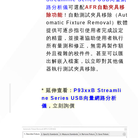
路分析儀
可選配
AFR自動夾具移
除功能
！自動測試夾具移除（Aut
omatic Fixture Removal）軟體
提供可逐步指引使用者完成設定
的精靈，並接著協助使用者執行
所有量測和修正，無需再製作額
外且複雜的校件件。甚至可以匯
出解嵌入檔案，以立即對其他儀
器執行測試夾具移除。
* 延伸查看：
P93xxB Streamli
ne Series USB向量網路分析
儀
，
立刻詢價