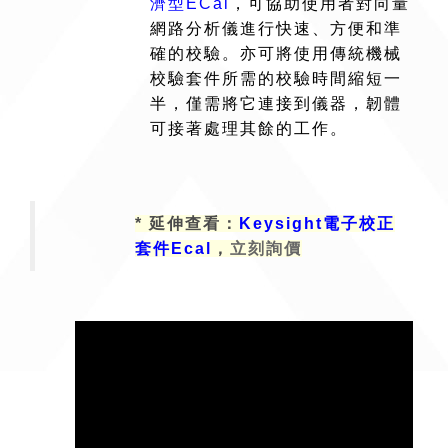
濟型ECal
，可協助使用者對向量
網路分析儀進行快速、方便和準
確的校驗。亦可將使用傳統機械
校驗套件所需的校驗時間縮短一
半，僅需將它連接到儀器，韌體
可接著處理其餘的工作。
* 延伸查看：
Keysight電子校正
套件Ecal
，
立刻詢價