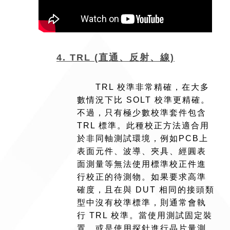
4. TRL (直通、反射、線)
TRL 校準非常精確，在大多
數情況下比 SOLT 校準更精確。
不過，只有極少數校準套件包含
TRL 標準。此種校正方法適合用
於非同軸測試環境，例如PCB上
表面元件、波導、夾具、經圓表
面測量等無法使用標準校正件進
行校正的待測物。如果要求高準
確度，且在與 DUT 相同的接頭類
型中沒有校準標準，則通常會執
行 TRL 校準。當使用測試固定裝
置，或是使用探針進行晶片量測