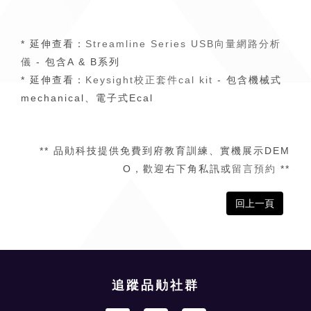
* 延伸查看：
Streamline Series USB向量網路分析
儀
- 包含A & B系列
* 延伸查看：
Keysight校正套件cal kit
- 包含機械式
mechanical、電子式Ecal
** 品勛科技提供免費到府教育訓練、實機展示DEM
O，歡迎右下角私訊或
留言預約
**
回上一頁
追蹤品勛社群