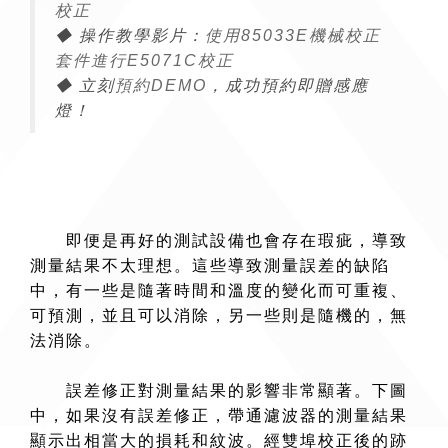
校正
◆ 操作教學影片：
使用85033E機械校正
套件進行E5071C校正
◆ 立刻
預約DEMO
，成功預約即贈感應
燈！
即便是再好的測試設備也會存在瑕疵，導致
測量結果不太理想。這些導致測量誤差的缺陷
中，有一些是隨著時間和溫度的變化而可重複、
可預測，並且可以消除，另一些則是隨機的，無
法消除。
誤差修正對測量結果的影響非常顯著。下圖
中，如果沒有誤差修正，帶通濾波器的測量結果
顯示出相當大的損耗和紋波。經雙埠校正後的跡